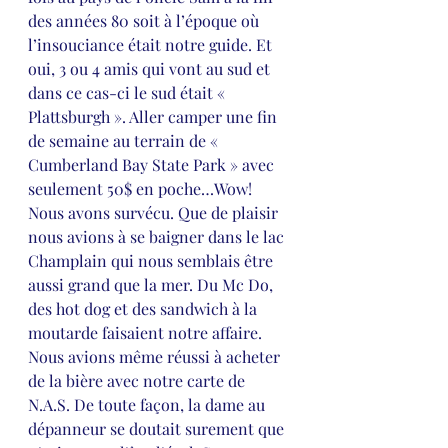
des années 80 soit à l’époque où 
l’insouciance était notre guide. Et 
oui, 3 ou 4 amis qui vont au sud et 
dans ce cas-ci le sud était « 
Plattsburgh ». Aller camper une fin 
de semaine au terrain de « 
Cumberland Bay State Park » avec 
seulement 50$ en poche…Wow! 
Nous avons survécu. Que de plaisir 
nous avions à se baigner dans le lac 
Champlain qui nous semblais être 
aussi grand que la mer. Du Mc Do, 
des hot dog et des sandwich à la 
moutarde faisaient notre affaire. 
Nous avions même réussi à acheter 
de la bière avec notre carte de 
N.A.S. De toute façon, la dame au 
dépanneur se doutait surement que 