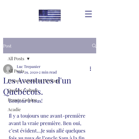
Post
All Posts
Luc Trepanier
All Posts
Nov 29, 2020
2 min read
Les Aventures d'un
Franco-American Heritage
Québécois.
Quebec Culture
Franco Cuisine
Bonjour à tous!
Acadie
Il y a toujours une avant-première 
avant la vraie première. Ben oui, 
c’est évident…Je suis allé quelques 
fois au pays de l’oncle Sam à la fin 