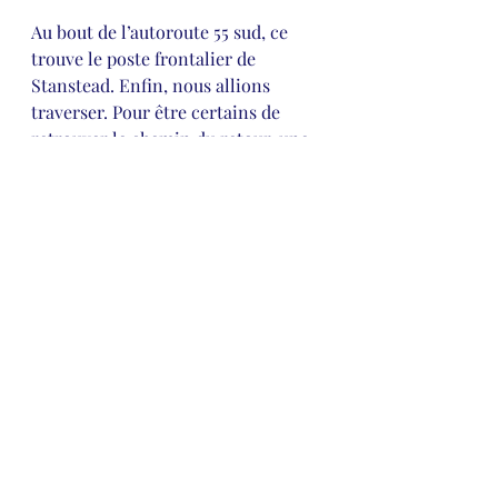
Au bout de l’autoroute 55 sud, ce 
trouve le poste frontalier de 
Stanstead. Enfin, nous allions 
traverser. Pour être certains de 
retrouver le chemin du retour, une 
tribu doit laisser des signaux 
d’indications. Donc, un arrêt pipi 
s’imposait à la boutique hors-taxes.
À suivre…  
Recent Posts
See All